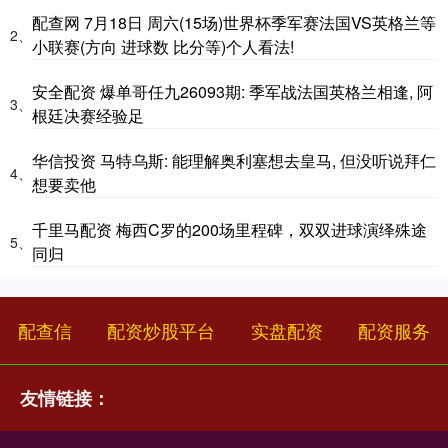
配查网 7月18日 周六(15场)世界杯季军赛法国VS英格兰等
2、
小联赛(方向 进球数 比分等)个人看法!
安全配资 爆单哥任九26093期: 季军战法国英格兰相逢, 阿
3、
根廷决赛经验足
华信投资 马特乌斯: 能理解奥利塞想去皇马, 但没听说拜仁
4、
想要卖他
千里马配资 梅西C罗的200场里程碑，双双进球演绎殊途
5、
同归
配查信
配资炒股平台
实盘配资
配资服务
友情链接：