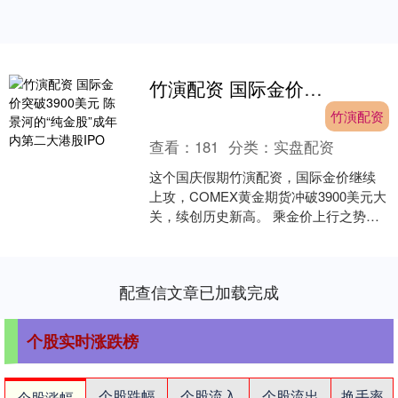
竹演配资 国际金价突破3900美元 陈景河的“纯金股”成年内第二大港股IPO
竹演配资
查看：
181
分类：
实盘配资
这个国庆假期竹演配资，国际金价继续
上攻，COMEX黄金期货冲破3900美元大
关，续创历史新高。 乘金价上行之势，
紫金矿业（601899.SH）海外黄金资产分
拆上....
配查信文章已加载完成
个股实时涨跌榜
个股跌幅
个股流入
个股流出
换手率
个股涨幅