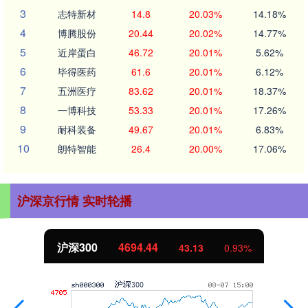
3
志特新材
14.8
20.03%
14.18%
4
博腾股份
20.44
20.02%
14.77%
5
近岸蛋白
46.72
20.01%
5.62%
6
毕得医药
61.6
20.01%
6.12%
7
五洲医疗
83.62
20.01%
18.37%
8
一博科技
53.33
20.01%
17.26%
9
耐科装备
49.67
20.01%
6.83%
10
朗特智能
26.4
20.00%
17.06%
沪深京行情 实时轮播
北证50
1134.24
%
11.37
1.01