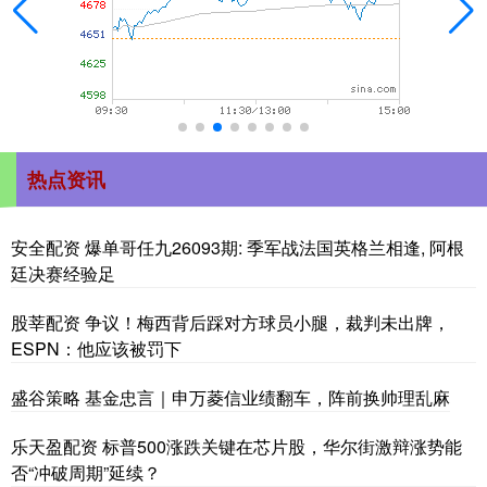
热点资讯
安全配资 爆单哥任九26093期: 季军战法国英格兰相逢, 阿根
廷决赛经验足
股莘配资 争议！梅西背后踩对方球员小腿，裁判未出牌，
ESPN：他应该被罚下
盛谷策略 基金忠言｜申万菱信业绩翻车，阵前换帅理乱麻
乐天盈配资 标普500涨跌关键在芯片股，华尔街激辩涨势能
否“冲破周期”延续？