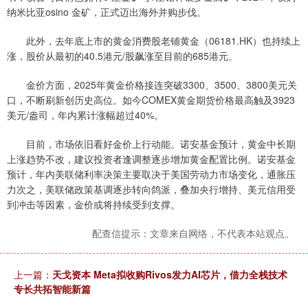
纳米比亚osino 金矿，正式迈出海外并购步伐。
此外，去年底上市的黄金消费股老铺黄金（06181.HK）也持续上
涨，股价从最初的40.5港元/股飙涨至目前的685港元。
金价方面，2025年黄金价格接连突破3300、3500、3800美元关
口，不断刷新创历史高位。如今COMEX黄金期货价格最高触及3923
美元/盎司，年内累计涨幅超过40%。
目前，市场依旧看好金价上行动能。诺安基金预计，黄金中长期
上涨趋势不改，建议投资者逢调整逐步增加黄金配置比例。诺安基金
预计，年内美联储利率决策主要取决于美国劳动力市场变化，通胀压
力次之，美联储政策基调逐步转向鸽派，叠加央行增持、美元信用受
到冲击等因素，金价或将持续受到支撑。
配查信提示：文章来自网络，不代表本站观点。
上一篇：
天戈资本 Meta拟收购Rivos发力AI芯片，借力全栈技术
专长共拓智能新篇