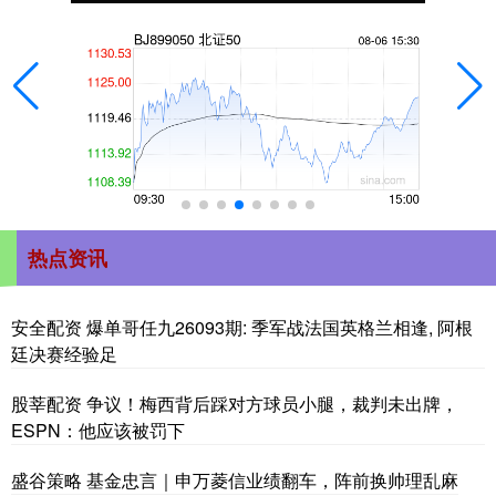
热点资讯
安全配资 爆单哥任九26093期: 季军战法国英格兰相逢, 阿根
廷决赛经验足
股莘配资 争议！梅西背后踩对方球员小腿，裁判未出牌，
ESPN：他应该被罚下
盛谷策略 基金忠言｜申万菱信业绩翻车，阵前换帅理乱麻