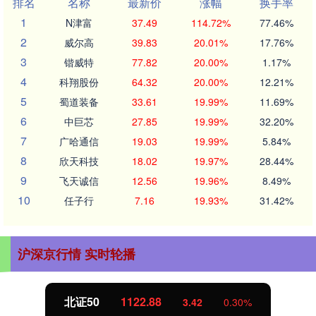
排名
名称
最新价
涨幅
换手率
1
N津富
37.49
114.72%
77.46%
2
威尔高
39.83
20.01%
17.76%
3
锴威特
77.82
20.00%
1.17%
4
科翔股份
64.32
20.00%
12.21%
5
蜀道装备
33.61
19.99%
11.69%
6
中巨芯
27.85
19.99%
32.20%
7
广哈通信
19.03
19.99%
5.84%
8
欣天科技
18.02
19.97%
28.44%
9
飞天诚信
12.56
19.96%
8.49%
10
任子行
7.16
19.93%
31.42%
沪深京行情 实时轮播
北证50
1122.88
3.42
0.30%