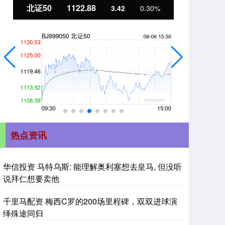
北证50
1122.88
创
3.42
0.30%
热点资讯
华信投资 马特乌斯: 能理解奥利塞想去皇马, 但没听
说拜仁想要卖他
千里马配资 梅西C罗的200场里程碑，双双进球演
绎殊途同归