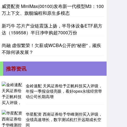
威贤配资 MiniMax(00100)发布新一代模型M3：100
万上下文、旗舰编程和原生多模态
新巧牛 芯片产业链震荡上扬，半导体设备ETF易方
达（159558）半日净申购超7000万份
尚融 虚假繁荣！欠薪成WCBA公开的“秘密”，顽疾
不除何谈发展？
推荐资讯
金岭速配 天风证券给予正帆科技买入评级，
年报一季报业绩亮眼，看好opex永续经营带
动公司长期高增
华星配资 西南证券给予华峰测控买入评级，
业绩高速增长，数字测试机打开远期成长空
间