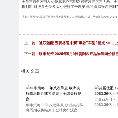
本基金旨在为看好小微盘股表现的投资者提供投资工具。本
析判断,对股票仓位及头寸进行了合理安排,将跟踪误差控制
以上内容为本站据公开信息整理赤盈配资，由智能算法生成（网信算备31010434571
上一篇：
通联随配 五菱将迎来新“爆款”车型?星光730，上
下一篇：
联丰配资 2025年5月9日贵阳农产品物流园价格
相关文章
共赢优配 1-
2063.36亿元
牛牛策略 一年八次降息 欧洲央行降
息周期或将结束｜全球央行观察