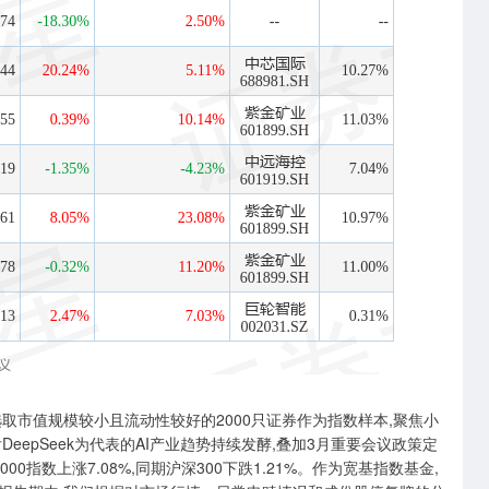
取市值规模较小且流动性较好的2000只证券作为指数样本,聚焦小
epSeek为代表的AI产业趋势持续发酵,叠加3月重要会议政策定
0指数上涨7.08%,同期沪深300下跌1.21%。作为宽基指数基金,