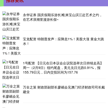
推荐资讯
永华证券 国庆假期乐游长滩|来宝山滨江赴艺术之约，
在艺术浪潮里漫游长假~
宝龙配资 特朗普发声：应降息1%！美股大涨 黄金大跳
水！
1号配资 【日元在日本议会众议院选举次日持续走高】
周一（2月9日）纽约尾盘，美元兑日元跌0.91%，报
155.79日元，日内交投区间为157.76
万全之策 财政部副部长廖岷会见澳门经济财政司司长戴
建业