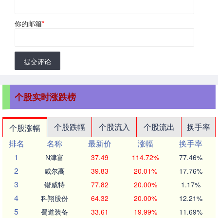
你的邮箱
*
提交评论
个股实时涨跌榜
个股跌幅
个股流入
个股流出
换手率
个股涨幅
排名
名称
最新价
涨幅
换手率
1
N津富
37.49
114.72%
77.46%
2
威尔高
39.83
20.01%
17.76%
3
锴威特
77.82
20.00%
1.17%
4
科翔股份
64.32
20.00%
12.21%
5
蜀道装备
33.61
19.99%
11.69%