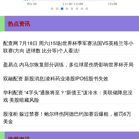
热点资讯
配查网 7月18日 周六(15场)世界杯季军赛法国VS英格兰等小
联赛(方向 进球数 比分等)个人看法!
盈易点 内马尔恢复部分训练，多位球星伤势影响世界杯开局
双融配资 新股消息|凌科药业港股IPO招股书失效
华利配资 “4字头”通胀将至？“新债王”泼冷水：美联储降息没
戏 美股暗藏风险
股涨柜 躲过禁赛！鲍尔绊伤阿德巴约加赛后爆粗，被罚6万
美金