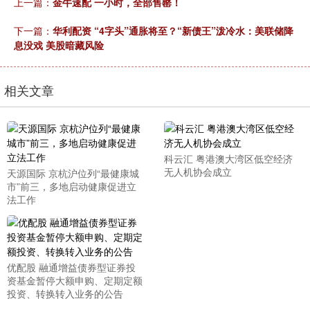
上一篇：
金牛速配 一小时，全部售罄！
下一篇：
华利配资 “4字头”通胀将至？“新债王”泼冷水：美联储降
息没戏 美股暗藏风险
相关文章
科云汇 粤港澳大湾区低空经济
无人机协会成立
天源国际 京杭沪位列“最健康城
市”前三，多地启动健康促进立
法工作
优配股 融通增益债券型证券投
资基金暂停大额申购、定期定额
投资、转换转入业务的公告