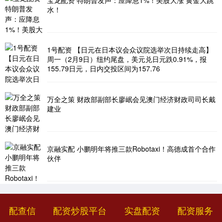
宝龙配资 特朗普发声：应降息1%！美股大涨 黄金大跳
水！
1号配资 【日元在日本议会众议院选举次日持续走高】
周一（2月9日）纽约尾盘，美元兑日元跌0.91%，报
155.79日元，日内交投区间为157.76
万全之策 财政部副部长廖岷会见澳门经济财政司司长戴
建业
京融实配 小鹏明年将推三款Robotaxi！高德成首个合作
伙伴
配查信
配资炒股平台
实盘配资
配资服务