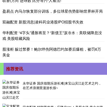
联赛(方向 进球数 比分等)个人看法!
盈易点 内马尔恢复部分训练，多位球星伤势影响世界杯开局
双融配资 新股消息|凌科药业港股IPO招股书失效
华利配资 “4字头”通胀将至？“新债王”泼冷水：美联储降息没
戏 美股暗藏风险
股涨柜 躲过禁赛！鲍尔绊伤阿德巴约加赛后爆粗，被罚6万
美金
推荐资讯
永华证券 国庆假期乐游长滩|来宝山滨江赴艺术之约，
在艺术浪潮里漫游长假~