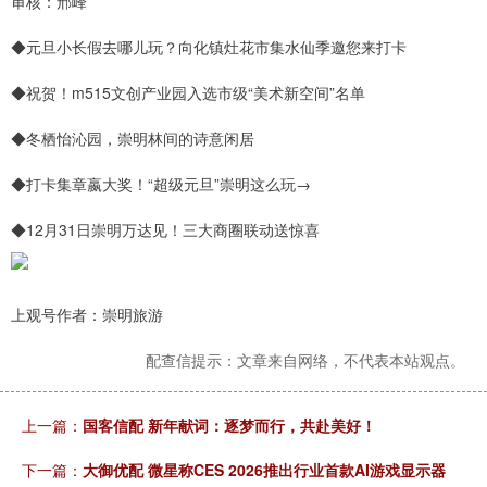
审核：邢峰
◆元旦小长假去哪儿玩？向化镇灶花市集水仙季邀您来打卡
◆祝贺！m515文创产业园入选市级“美术新空间”名单
◆冬栖怡沁园，崇明林间的诗意闲居
◆打卡集章嬴大奖！“超级元旦”崇明这么玩→
◆12月31日崇明万达见！三大商圈联动送惊喜
上观号作者：崇明旅游
配查信提示：文章来自网络，不代表本站观点。
上一篇：
国客信配 新年献词：逐梦而行，共赴美好！
下一篇：
大御优配 微星称CES 2026推出行业首款AI游戏显示器