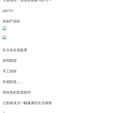
part 01
农副产品区
长兴岛在地蔬果
崇明糕团
手工烘焙
米酒奶茶……
用自然的筐篮陈列
让新鲜成为一幅健康的生活画卷