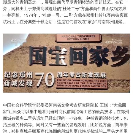
期最大的青铜器之一，展现出商代早期青铜铸造的高超技艺。在它一
旁，同样出土于郑州商城遗址的“杜岭二号”方鼎和两件兽面纹铜方鼎
一并亮相。1974年，“杜岭一号、二号”方鼎在郑州杜岭张寨南街窖藏
坑出土，在分离数十载之后，这是它们首次在“家乡”河南郑州团聚。
中国社会科学院学部委员河南省文物考古研究院院长 王巍：“大鼎回
家”让民众可以集中地看到当时商代前期冶铸工艺的最高技术，在郑州
商城有很多二里头遗址已经出现的一些迹象，包括青铜冶铸技术，包
括玉器的种类等。同时又有一些新的发现发明，比如说方鼎，简单来
说，郑州商城是联系商代晚期的殷墟和夏代晚期都城的二里头之间重