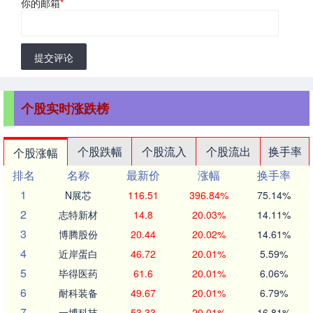
你的邮箱
*
提交评论
个股实时涨跌榜
个股跌幅
个股流入
个股流出
换手率
个股涨幅
排名
名称
最新价
涨幅
换手率
1
N展芯
116.51
396.84%
75.14%
2
志特新材
14.8
20.03%
14.11%
3
博腾股份
20.44
20.02%
14.61%
4
近岸蛋白
46.72
20.01%
5.59%
5
毕得医药
61.6
20.01%
6.06%
6
耐科装备
49.67
20.01%
6.79%
7
一博科技
53.33
20.01%
16.81%