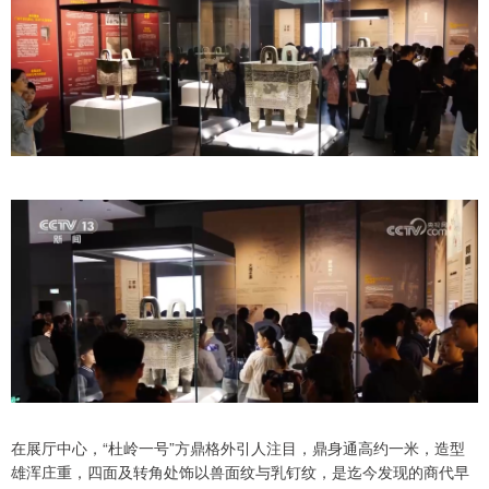
在展厅中心，“杜岭一号”方鼎格外引人注目，鼎身通高约一米，造型
雄浑庄重，四面及转角处饰以兽面纹与乳钉纹，是迄今发现的商代早